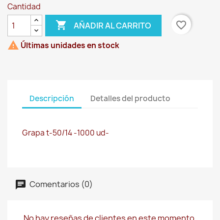
Cantidad

favorite_border
AÑADIR AL CARRITO

Últimas unidades en stock
Descripción
Detalles del producto
Grapa t-50/14 -1000 ud-
Comentarios (0)
No hay reseñas de clientes en este momento.