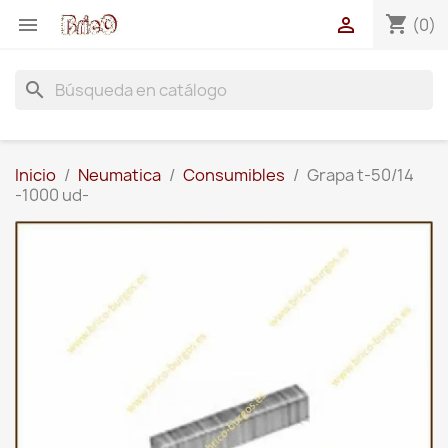
shopping_cart


(0)
search
Inicio
Neumatica
Consumibles
Grapa t-50/14
-1000 ud-