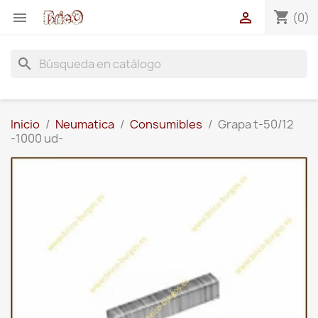
shopping_cart


(0)
search
Inicio
Neumatica
Consumibles
Grapa t-50/12
-1000 ud-