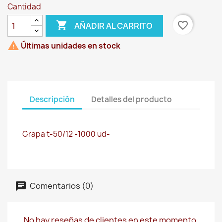
Cantidad

favorite_border
AÑADIR AL CARRITO

Últimas unidades en stock
Descripción
Detalles del producto
Grapa t-50/12 -1000 ud-
Comentarios (0)
No hay reseñas de clientes en este momento.