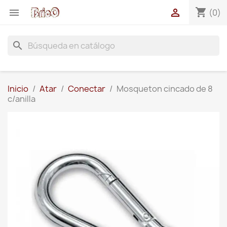
shopping_cart


(0)
search
Inicio
Atar
Conectar
Mosqueton cincado de 8
c/anilla