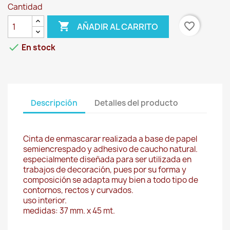
Cantidad

favorite_border
AÑADIR AL CARRITO

En stock
Descripción
Detalles del producto
Cinta de enmascarar realizada a base de papel
semiencrespado y adhesivo de caucho natural.
especialmente diseñada para ser utilizada en
trabajos de decoración, pues por su forma y
composición se adapta muy bien a todo tipo de
contornos, rectos y curvados.
uso interior.
medidas: 37 mm. x 45 mt.