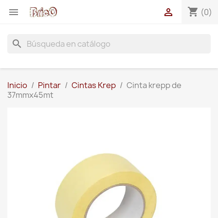
shopping_cart


(0)
search
Inicio
Pintar
Cintas Krep
Cinta krepp de
37mmx45mt