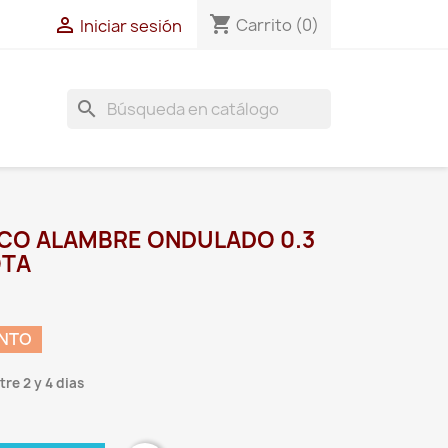
shopping_cart

Carrito
(0)
Iniciar sesión
search
NICO ALAMBRE ONDULADO 0.3
OTA
ENTO
re 2 y 4 dias