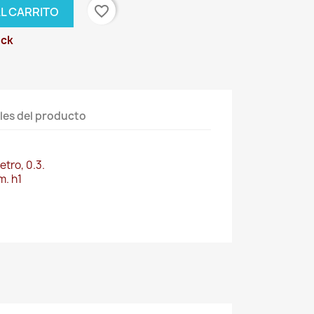
favorite_border
AL CARRITO
ock
les del producto
tro, 0.3.
m. h1