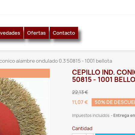
vedades
Ofertas
Contacto
. conico alambre ondulado 0.3 50815 - 1001 bellota
CEPILLO IND. CO
50815 - 1001 BELL
22,13 €
11,07 €
50% DE DESCU
Impuestos incluidos
Entrega ent
Cantidad