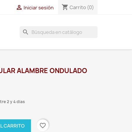
shopping_cart

Carrito
(0)
Iniciar sesión
search
RCULAR ALAMBRE ONDULADO
re 2 y 4 dias
favorite_border
AL CARRITO