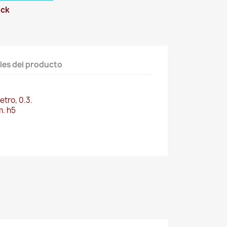
ock
les del producto
tro, 0.3.
m. h5