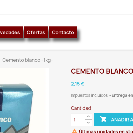
vedades
Ofertas
Contacto
Cemento blanco -1kg-
CEMENTO BLANCO 
2,15 €
Impuestos incluidos
Entrega ent
Cantidad

AÑADIR 

Últimas unidades en st