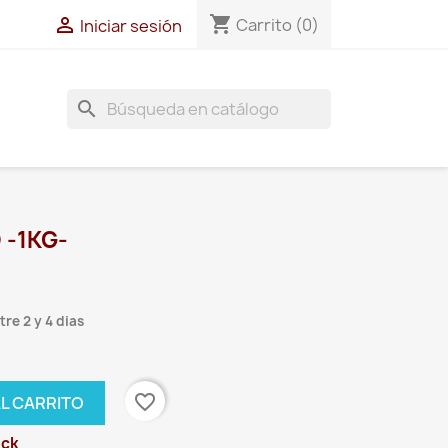
shopping_cart

Carrito
(0)
Iniciar sesión
search
-1KG-
re 2 y 4 dias
favorite_border
AL CARRITO
ock