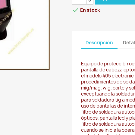

En stock
Descripción
Detal
Equipo de protección ocul
pantalla de cabeza optoe
el modelo 405 electronic 
procedimientos de soldad
mig/mag, wig, corte y so
exceptuando la soldadura
para soldadura tig a med
uso de pantallas de inten
filtro de soldadura autoo
ópticos, pantalla lcd y pl
filtro de soldadura autoo
cuando se inicia la oper