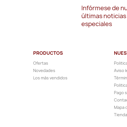
Infórmese de n
últimas noticias
especiales
PRODUCTOS
NUES
Ofertas
Politic
Novedades
Aviso l
Los más vendidos
Términ
Politic
Pago 
Conta
Mapa d
Tiend