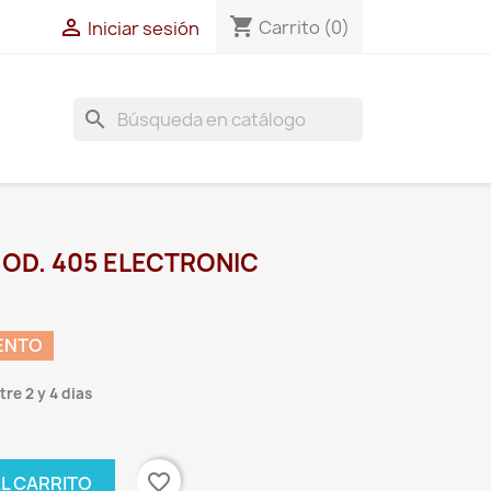
shopping_cart

Carrito
(0)
Iniciar sesión
search
OD. 405 ELECTRONIC
ENTO
re 2 y 4 dias
favorite_border
AL CARRITO