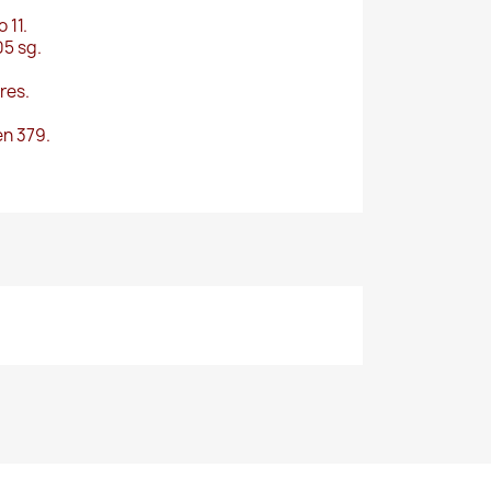
 11.
05 sg.
res.
en 379.