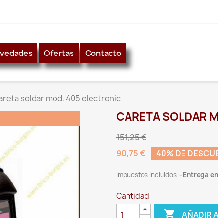
vedades
Ofertas
Contacto
areta soldar mod. 405 electronic
CARETA SOLDAR M
151,25 €
90,75 €
40% DE DESCU
Impuestos incluidos
Entrega ent
Cantidad

AÑADIR 