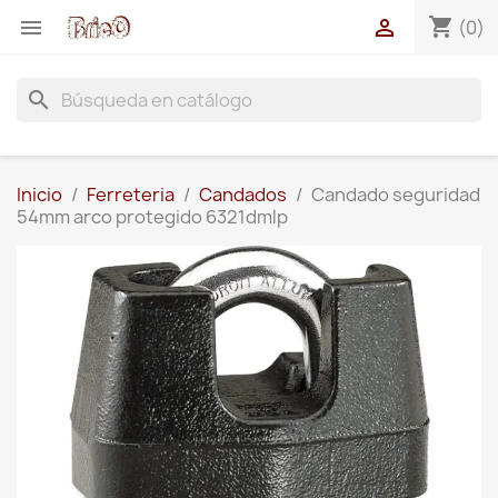
shopping_cart


(0)
search
Inicio
Ferreteria
Candados
Candado seguridad
54mm arco protegido 6321dmlp