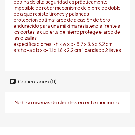
bobina de alta seguridad es prácticamente
imposible de robar mecanismo de cierre de doble
bola que resiste tirones y palancas
proteccion optima: arco de aleación de boro
endurecido para una máxima resistencia frente a
los cortes la cubierta de hierro protege el arco de
las cizallas
especificaciones: -h x w x d- 6,7 x 8,5 x 3,2 cm
archo -a x b x c- 1,1 x 1,8 x 2,2 cm 1 candado 2 llaves
Comentarios (0)
No hay reseñas de clientes en este momento.