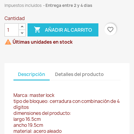
Impuestos incluidos
Entrega entre 2 y 4 dias
Cantidad

favorite_border
AÑADIR AL CARRITO

Últimas unidades en stock
Descripción
Detalles del producto
Marca: master lock
tipo de bloqueo: cerradura con combinación de 4
dígitos
dimensiones del producto:
largo 16.5cm
ancho 19.5cm
material: acero aleado