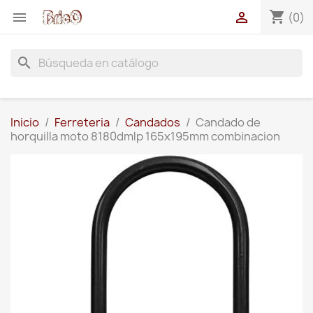
shopping_cart


(0)
search
Inicio
Ferreteria
Candados
Candado de
horquilla moto 8180dmlp 165x195mm combinacion