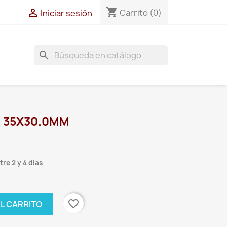
shopping_cart

Carrito
(0)
Iniciar sesión
search
 35X30.0MM
re 2 y 4 dias
favorite_border
AL CARRITO