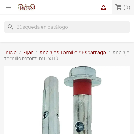
shopping_cart


(0)
search
Inicio
Fijar
Anclajes Tornillo Y Esparrago
Anclaje
tornillo reforz. m16x110