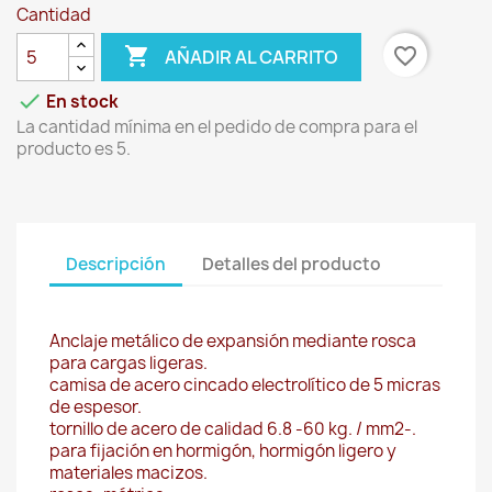
Cantidad

favorite_border
AÑADIR AL CARRITO

En stock
La cantidad mínima en el pedido de compra para el
producto es 5.
Descripción
Detalles del producto
Anclaje metálico de expansión mediante rosca
para cargas ligeras.
camisa de acero cincado electrolítico de 5 micras
de espesor.
tornillo de acero de calidad 6.8 -60 kg. / mm2-.
para fijación en hormigón, hormigón ligero y
materiales macizos.