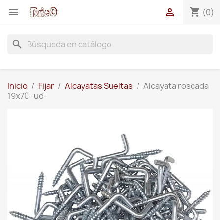
shopping_cart


(0)
search
Inicio
Fijar
Alcayatas Sueltas
Alcayata roscada
19x70 -ud-