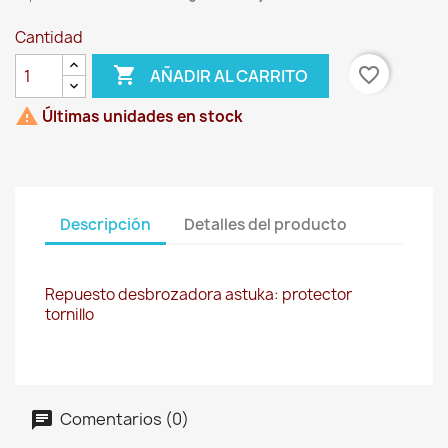
Cantidad

favorite_border
AÑADIR AL CARRITO

Últimas unidades en stock
Descripción
Detalles del producto
Repuesto desbrozadora astuka: protector
tornillo
Comentarios (0)