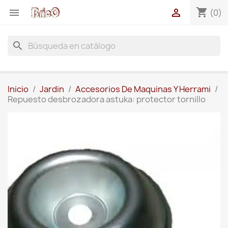
shopping_cart


(0)
search
Inicio
Jardin
Accesorios De Maquinas Y Herrami
Repuesto desbrozadora astuka: protector tornillo