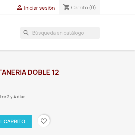
shopping_cart

Carrito
(0)
Iniciar sesión
search
ANERIA DOBLE 12
re 2 y 4 dias
favorite_border
AL CARRITO