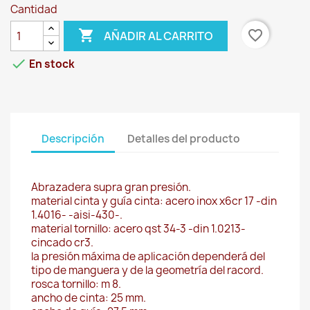
Cantidad

favorite_border
AÑADIR AL CARRITO

En stock
Descripción
Detalles del producto
Abrazadera supra gran presión.
material cinta y guía cinta: acero inox x6cr 17 -din
1.4016- -aisi-430-.
material tornillo: acero qst 34-3 -din 1.0213-
cincado cr3.
la presión máxima de aplicación dependerá del
tipo de manguera y de la geometría del racord.
rosca tornillo: m 8.
ancho de cinta: 25 mm.