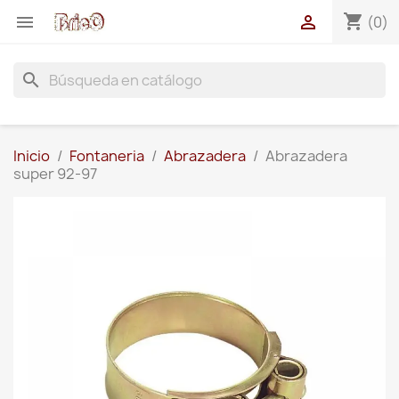
shopping_cart


(0)
search
Inicio
Fontaneria
Abrazadera
Abrazadera
super 92-97