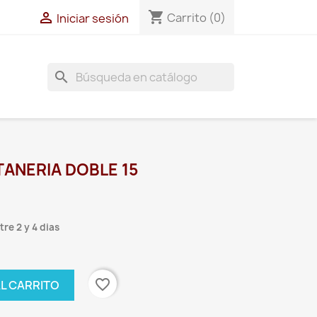
shopping_cart

Carrito
(0)
Iniciar sesión
search
ANERIA DOBLE 15
re 2 y 4 dias
favorite_border
AL CARRITO