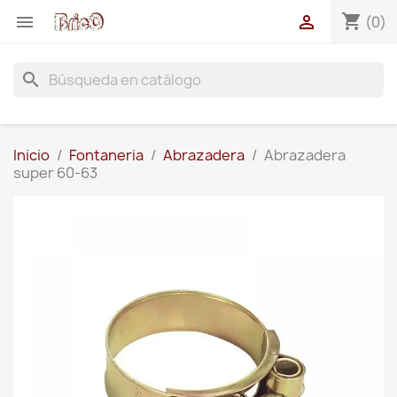
shopping_cart


(0)
search
Inicio
Fontaneria
Abrazadera
Abrazadera
super 60-63