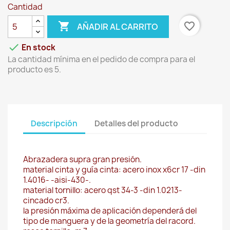
Cantidad

favorite_border
AÑADIR AL CARRITO

En stock
La cantidad mínima en el pedido de compra para el
producto es 5.
Descripción
Detalles del producto
Abrazadera supra gran presión.
material cinta y guía cinta: acero inox x6cr 17 -din
1.4016- -aisi-430-.
material tornillo: acero qst 34-3 -din 1.0213-
cincado cr3.
la presión máxima de aplicación dependerá del
tipo de manguera y de la geometría del racord.