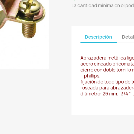
La cantidad mínima en el ped
Descripción
Detal
Abrazadera metálica lig
acero cincado bricomat
cierre con doble tornill
+ phillips.
fijación de todo tipo de
roscada para abrazader
diámetro: 26 mm. -3/4 "-.