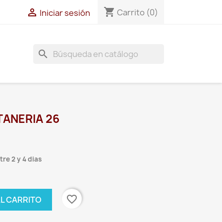
shopping_cart

Carrito
(0)
Iniciar sesión
search
ANERIA 26
re 2 y 4 dias
favorite_border
AL CARRITO