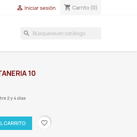
shopping_cart

Carrito
(0)
Iniciar sesión
search
ANERIA 10
re 2 y 4 dias
favorite_border
AL CARRITO