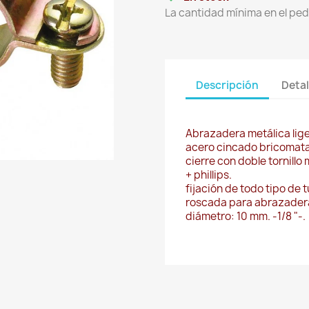
La cantidad mínima en el ped
Descripción
Detal
Abrazadera metálica lig
acero cincado bricomat
cierre con doble tornill
+ phillips.
fijación de todo tipo de
roscada para abrazader
diámetro: 10 mm. -1/8 "-.