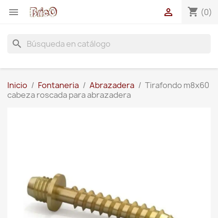
shopping_cart


(0)
search
Inicio
Fontaneria
Abrazadera
Tirafondo m8x60
cabeza roscada para abrazadera