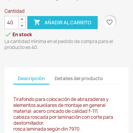
Cantidad

favorite_border
AÑADIR AL CARRITO

En stock
La cantidad mínima en el pedido de compra para el
producto es 40.
Descripción
Detalles del producto
Tirafondo para colocación de abrazaderas y
elementos auxiliares de montaje en general
material: acero cincado de calidad f-111.
cabeza roscada por laminación con corte para
destornillador.
rosca laminada según din 7970.